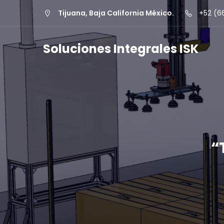
Tijuana, Baja California México.
+52 (6
Soluciones Integrales ISK
“